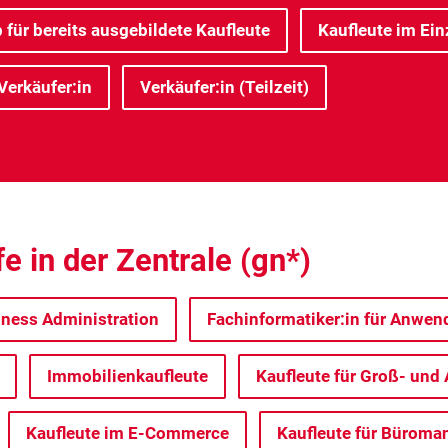
 für bereits ausgebildete Kaufleute
Kaufleute im Ein
Verkäufer:in
Verkäufer:in (Teilzeit)
 in der Zentrale (gn*)
iness Administration
Fachinformatiker:in für Anwe
Immobilienkaufleute
Kaufleute für Groß- u
Kaufleute im E-Commerce
Kaufleute für Bürom