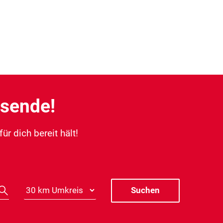
ssende!
r dich bereit hält!