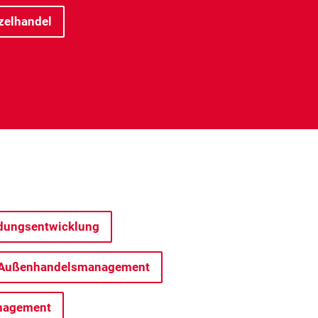
zelhandel
ndungsentwicklung
nd Außenhandelsmanagement
anagement