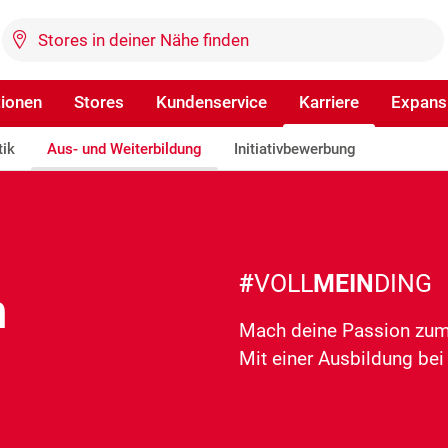
tionen
Stores
Kundenservice
Karriere
Expans
tik
Aus- und Weiterbildung
Initiativbewerbung
#
VOLL
MEIN
DING
m
Mach deine Passion zu
Mit einer Ausbildung be